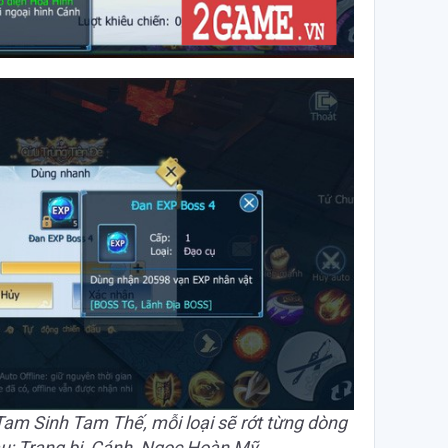
 Tam Sinh Tam Thế, mỗi loại sẽ rớt từng dòng
u: Trang bị, Cánh, Ngọc Hoàn Mỹ…