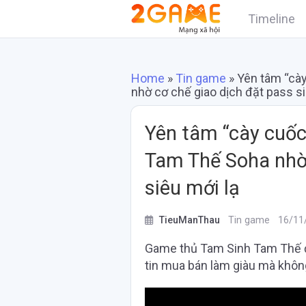
Timeline
Home
»
Tin game
»
Yên tâm “cà
nhờ cơ chế giao dịch đặt pass si
Yên tâm “cày cuốc
Tam Thế Soha nhờ 
siêu mới lạ
TieuManThau
Tin game
16/11
Game thủ Tam Sinh Tam Thế đã
tin mua bán làm giàu mà không