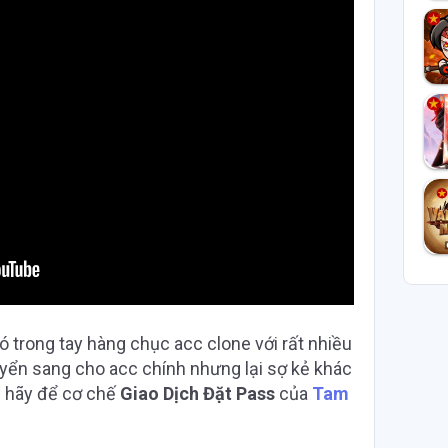
trong tay hàng chục acc clone với rất nhiều
ển sang cho acc chính nhưng lại sợ kẻ khác
ì hãy để cơ chế
Giao Dịch Đặt Pass
của
Tam