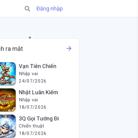
Đăng nhập
X
arrow_forward
ch ra mắt
Vạn Tiên Chiến
Nhập vai
24/07/2026
Nhật Luân Kiếm
Nhập vai
18/07/2026
3Q Gọi Tướng Đi
Chiến thuật
18/07/2026