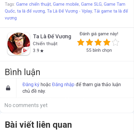
Tags:
Game chiến thuật
,
Game mobile
,
Game SLG
,
Game Tam
Quốc
,
ta là đế vương
,
Ta Là Đế Vương - Vplay
,
Tải game ta là đế
vương
Đánh giá game này!
Ta Là Đế Vương
Chiến thuật
55 bình chọn
3.9
star
Bình luận
Đăng ký
hoặc
Đăng nhập
để tham gia thảo luận
chủ đề này.
No comments yet
Bài viết liên quan