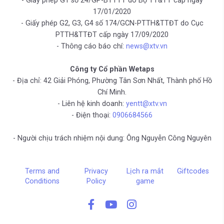
- Giấy phép G1 số 24/GP-BTTTT do Bộ TT&TT cấp ngày
17/01/2020
- Giấy phép G2, G3, G4 số 174/GCN-PTTH&TTĐT do Cục
PTTH&TTĐT cấp ngày 17/09/2020
- Thông cáo báo chí:
news@xtv.vn
Công ty Cổ phần Wetaps
- Địa chỉ: 42 Giải Phóng, Phường Tân Sơn Nhất, Thành phố Hồ
Chí Minh.
- Liên hệ kinh doanh:
yentt@xtv.vn
- Điện thoại:
0906684566
- Người chịu trách nhiệm nội dung: Ông Nguyễn Công Nguyên
Terms and
Privacy
Lịch ra mắt
Giftcodes
Conditions
Policy
game