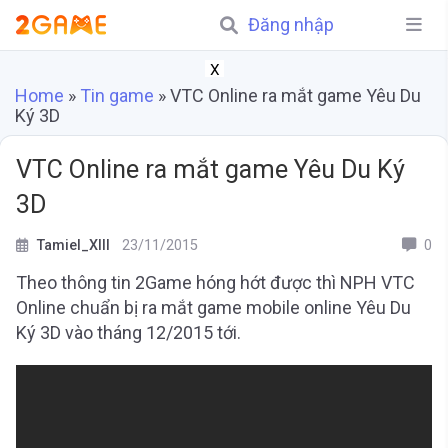
Đăng nhập
X
Home
»
Tin game
»
VTC Online ra mắt game Yêu Du
Ký 3D
VTC Online ra mắt game Yêu Du Ký
3D
Tamiel_XIII
23/11/2015
0
Theo thông tin 2Game hóng hớt được thì NPH VTC
Online chuẩn bị ra mắt game mobile online Yêu Du
Ký 3D vào tháng 12/2015 tới.