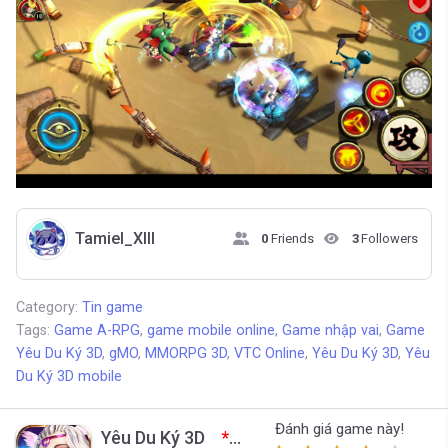
Tamiel_XIII
0
Friends
3
Followers
Category:
Tin game
Tags:
Game A-RPG
,
game mobile online
,
Game nhập vai
,
Game
Yêu Du Ký 3D
,
gMO
,
MMORPG 3D
,
VTC Online
,
Yêu Du Ký 3D
,
Yêu
Du Ký 3D mobile
Đánh giá game này!
Yêu Du Ký 3D
*Đã đóng cửa*