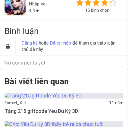
Nhập vai
15 bình chọn
4.3
star
Bình luận
Đăng ký
hoặc
Đăng nhập
để tham gia thảo luận
chủ đề này.
No comments yet
Bài viết liên quan
Tamiel_XIII
11 năm
Tặng 215 giftcode Yêu Du Ký 3D