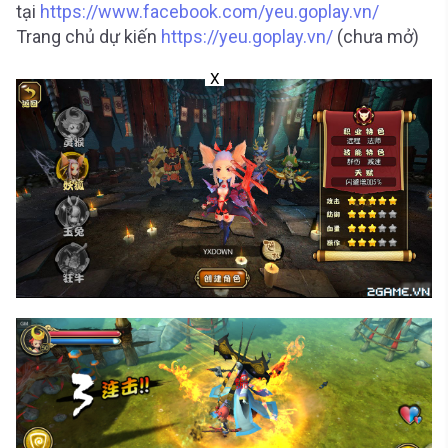
tại
https://www.facebook.com/yeu.goplay.vn/
Trang chủ dự kiến
https://yeu.goplay.vn/
(chưa mở)
X