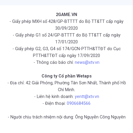
2GAME.VN
- Giấy phép MXH số 428/GP-BTTTT do Bộ TT&TT cấp ngày
30/09/2020
- Giấy phép G1 số 24/GP-BTTTT do Bộ TT&TT cấp ngày
17/01/2020
- Giấy phép G2, G3, G4 số 174/GCN-PTTH&TTĐT do Cục
PTTH&TTĐT cấp ngày 17/09/2020
- Thông cáo báo chí:
news@xtv.vn
Công ty Cổ phần Wetaps
- Địa chỉ: 42 Giải Phóng, Phường Tân Sơn Nhất, Thành phố Hồ
Chí Minh.
- Liên hệ kinh doanh:
yentt@xtv.vn
- Điện thoại:
0906684566
- Người chịu trách nhiệm nội dung: Ông Nguyễn Công Nguyên