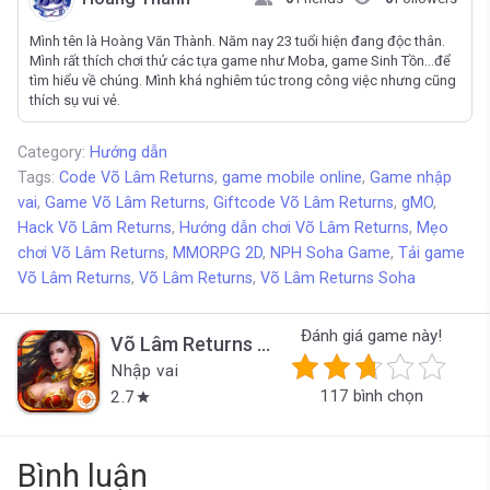
Mình tên là Hoàng Văn Thành. Năm nay 23 tuổi hiện đang độc thân.
Mình rất thích chơi thử các tựa game như Moba, game Sinh Tồn...để
tìm hiểu về chúng. Mình khá nghiêm túc trong công việc nhưng cũng
thích sụ vui vẻ.
Category:
Hướng dẫn
Tags:
Code Võ Lâm Returns
,
game mobile online
,
Game nhập
vai
,
Game Võ Lâm Returns
,
Giftcode Võ Lâm Returns
,
gMO
,
Hack Võ Lâm Returns
,
Hướng dẫn chơi Võ Lâm Returns
,
Mẹo
chơi Võ Lâm Returns
,
MMORPG 2D
,
NPH Soha Game
,
Tải game
Võ Lâm Returns
,
Võ Lâm Returns
,
Võ Lâm Returns Soha
Đánh giá game này!
Võ Lâm Returns
*Đã đóng cửa*
Nhập vai
117 bình chọn
2.7
star
Bình luận