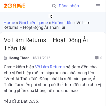
Đăng nhập
X
Home
»
Giới thiệu game
»
Hướng dẫn
»
Võ Lâm
Returns – Hoạt Động Ải Thần Tài
Võ Lâm Returns – Hoạt Động Ải
Thần Tài
Hoang Thanh
15/11/2016
0
Game kiếm hiệp
Võ Lâm Returns
sẽ đem đến cho
chư vị Đại hiệp một minigame nho nhỏ mang tên
“Vượt Ải Thần Tài”. Đúng chất là một minigame, Ải
Thần Tài miễn phí nhưng có thể đem đến cho chư vị
những phần quà không hề nhỏ chút nào.
Yêu cầu: Đạt Lv.35.