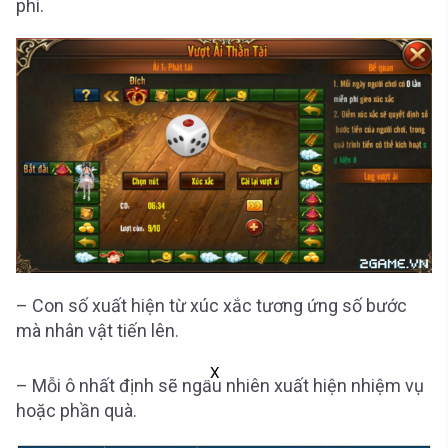
phí.
– Con số xuất hiện từ xúc xắc tương ứng số bước
mà nhân vật tiến lên.
X
– Mỗi ô nhất định sẽ ngẫu nhiên xuất hiện nhiệm vụ
hoặc phần quà.