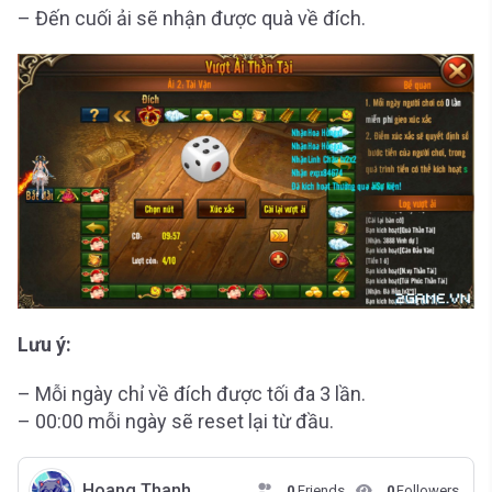
– Đến cuối ải sẽ nhận được quà về đích.
Lưu ý:
– Mỗi ngày chỉ về đích được tối đa 3 lần.
– 00:00 mỗi ngày sẽ reset lại từ đầu.
Hoang Thanh
0
Friends
0
Followers