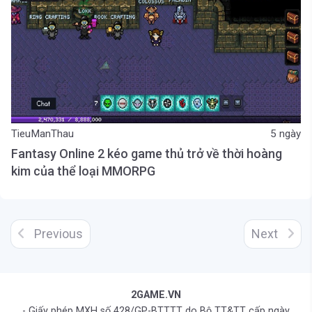
TieuManThau
5 ngày
Fantasy Online 2 kéo game thủ trở về thời hoàng
kim của thể loại MMORPG
Previous
Next
2GAME.VN
- Giấy phép MXH số 428/GP-BTTTT do Bộ TT&TT cấp ngày