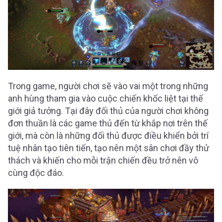
Trong game, người chơi sẽ vào vai một trong những
anh hùng tham gia vào cuộc chiến khốc liệt tại thế
giới giả tưởng. Tại đây đối thủ của người chơi không
đơn thuần là các game thủ đến từ khắp nơi trên thế
giới, mà còn là những đối thủ được điều khiển bởi trí
tuệ nhân tạo tiên tiến, tạo nên một sân chơi đầy thử
thách và khiến cho mỗi trận chiến đều trở nên vô
cùng độc đáo.