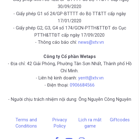
30/09/2020
- Giấy phép G1 số 24/GP-BTTTT do Bộ TT&TT cấp ngày
17/01/2020
- Giấy phép G2, G3, G4 số 174/GCN-PTTH&TTĐT do Cục
PTTH&TTĐT cấp ngày 17/09/2020
- Thông cáo báo chí:
news@xtv.vn
Công ty Cổ phần Wetaps
- Địa chỉ: 42 Giải Phóng, Phường Tân Sơn Nhất, Thành phố Hồ
Chí Minh.
- Liên hệ kinh doanh:
yentt@xtv.vn
- Điện thoại:
0906684566
- Người chịu trách nhiệm nội dung: Ông Nguyễn Công Nguyên
Terms and
Privacy
Lịch ra mắt
Giftcodes
Conditions
Policy
game