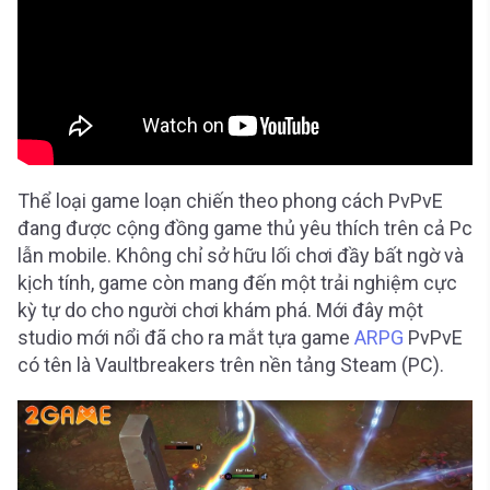
Thể loại game loạn chiến theo phong cách PvPvE
đang được cộng đồng game thủ yêu thích trên cả Pc
lẫn mobile. Không chỉ sở hữu lối chơi đầy bất ngờ và
kịch tính, game còn mang đến một trải nghiệm cực
kỳ tự do cho người chơi khám phá. Mới đây một
studio mới nổi đã cho ra mắt tựa game
ARPG
PvPvE
có tên là Vaultbreakers trên nền tảng Steam (PC).