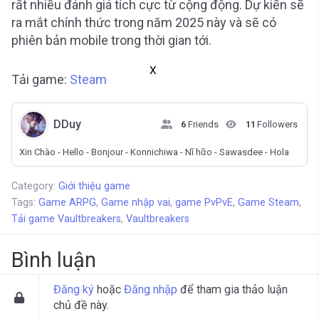
rất nhiều đánh giá tích cực từ cộng động. Dự kiến sẽ
ra mắt chính thức trong năm 2025 này và sẽ có
phiên bản mobile trong thời gian tới.
X
Tải game:
Steam
DDuy
6
Friends
11
Followers
Xin Chào - Hello - Bonjour - Konnichiwa - Nῖ hᾶo - Sawasdee - Hola
Category:
Giới thiệu game
Tags:
Game ARPG
,
Game nhập vai
,
game PvPvE
,
Game Steam
,
Tải game Vaultbreakers
,
Vaultbreakers
Bình luận
Đăng ký
hoặc
Đăng nhập
để tham gia thảo luận
chủ đề này.