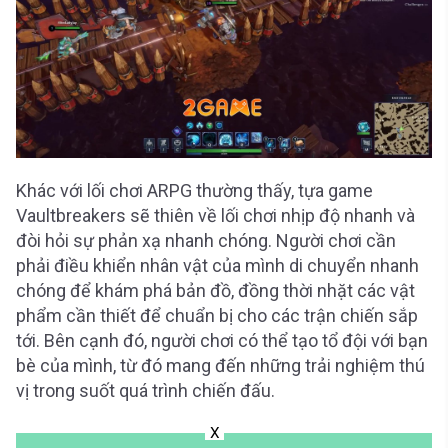
Khác với lối chơi ARPG thường thấy, tựa game
Vaultbreakers sẽ thiên về lối chơi nhịp độ nhanh và
đòi hỏi sự phản xạ nhanh chóng. Người chơi cần
phải điều khiển nhân vật của mình di chuyển nhanh
chóng để khám phá bản đồ, đồng thời nhặt các vật
phẩm cần thiết để chuẩn bị cho các trận chiến sắp
tới. Bên cạnh đó, người chơi có thể tạo tổ đội với bạn
bè của mình, từ đó mang đến những trải nghiệm thú
vị trong suốt quá trình chiến đấu.
X