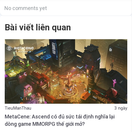
No comments yet
Bài viết liên quan
TieuManThau
3 ngày
MetaCene: Ascend có đủ sức tái định nghĩa lại
dòng game MMORPG thế giới mở?