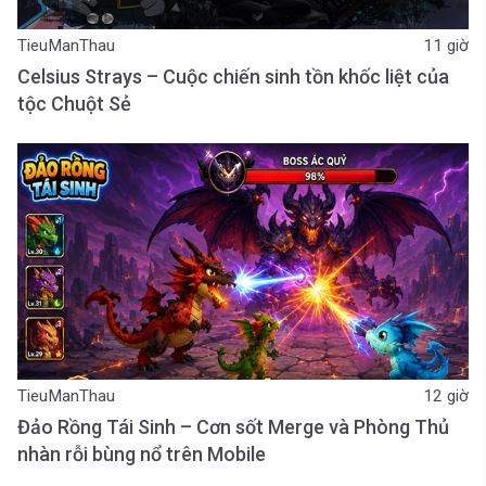
TieuManThau
11 giờ
Celsius Strays – Cuộc chiến sinh tồn khốc liệt của
tộc Chuột Sẻ
TieuManThau
12 giờ
Đảo Rồng Tái Sinh – Cơn sốt Merge và Phòng Thủ
nhàn rỗi bùng nổ trên Mobile