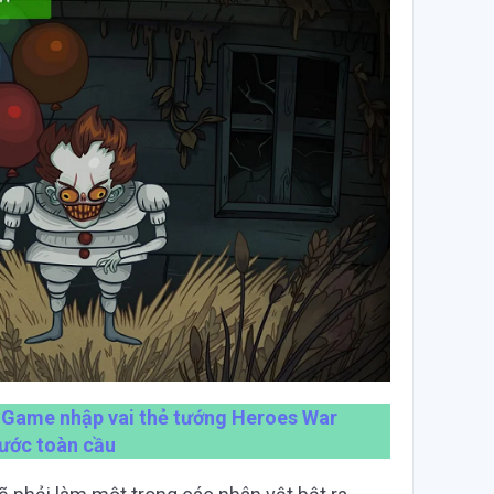
:
Game nhập vai thẻ tướng Heroes War
rước toàn cầu