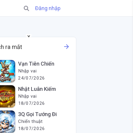
Đăng nhập
X
arrow_forward
ch ra mắt
Vạn Tiên Chiến
Nhập vai
24/07/2026
Nhật Luân Kiếm
Nhập vai
18/07/2026
3Q Gọi Tướng Đi
Chiến thuật
18/07/2026