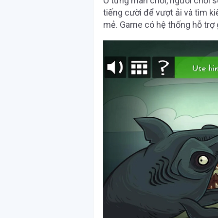
Ở từng màn chơi, người chơi s
tiếng cười để vượt ải và tìm 
mẻ. Game có hệ thống hỗ trợ gi