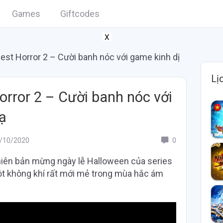
Games
Giftcodes
X
uest Horror 2 – Cười banh nóc với game kinh dị
Lị
orror 2 – Cười banh nóc với
ạ
/10/2020
0
phiên bản mừng ngày lễ Halloween của series
ột không khí rất mới mẻ trong mùa hắc ám