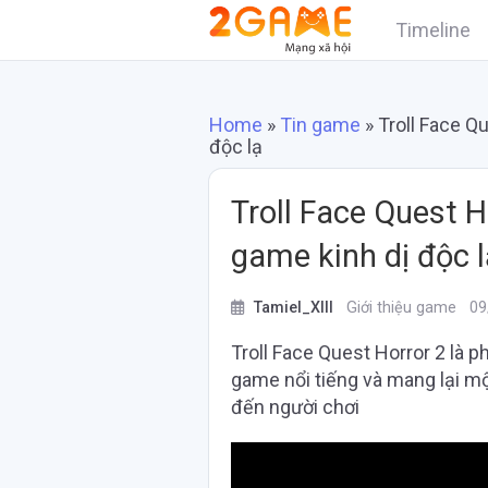
Timeline
Home
»
Tin game
»
Troll Face Q
độc lạ
Troll Face Quest H
game kinh dị độc l
Tamiel_XIII
Giới thiệu game
09
Troll Face Quest Horror 2 là 
game nổi tiếng và mang lại m
đến người chơi