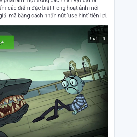
ẽ phải làm một trong các nhân vật bật ra
kiếm các điểm đặc biệt trong hoạt ảnh mới
ải mã bằng cách nhấn nút ‘use hint’ tiện lợi.