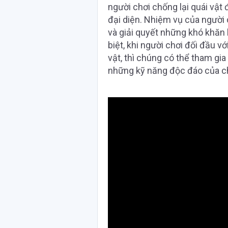
người chơi chống lại quái vật 
đại diện. Nhiệm vụ của người 
và giải quyết những khó khăn
biệt, khi người chơi đối đầu v
vật, thì chúng có thể tham gi
những kỹ năng độc đáo của ch