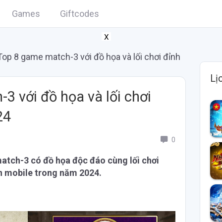
Games
Giftcodes
X
Top 8 game match-3 với đồ họa và lối chơi đỉnh
Lị
3 với đồ họa và lối chơi
24
0
tch-3 có đồ họa độc đáo cùng lối chơi
n mobile trong năm 2024.