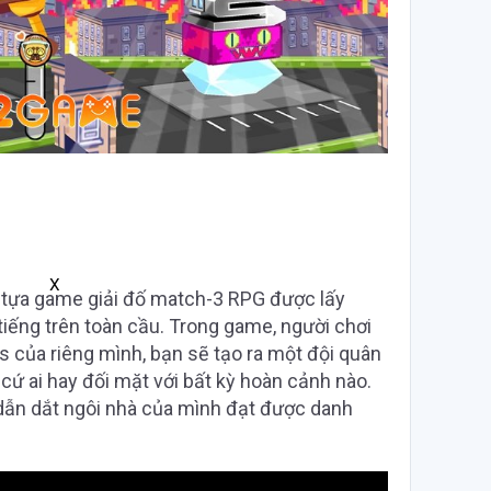
X
 tựa game giải đố match-3 RPG được lấy
iếng trên toàn cầu. Trong game, người chơi
 của riêng mình, bạn sẽ tạo ra một đội quân
 cứ ai hay đối mặt với bất kỳ hoàn cảnh nào.
dẫn dắt ngôi nhà của mình đạt được danh