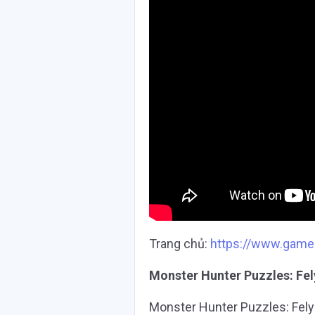
Trang chủ:
https://www.game
Monster Hunter Puzzles: Fel
Monster Hunter Puzzles: Fely