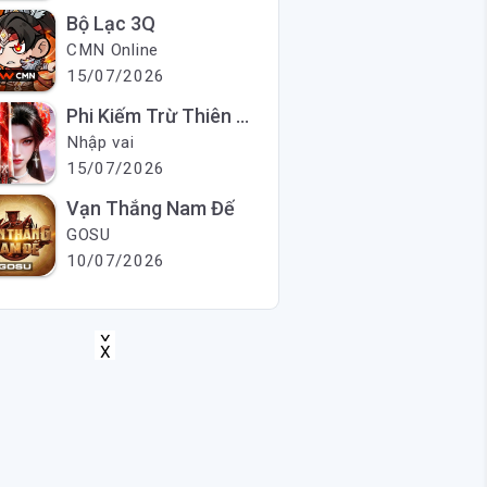
Bộ Lạc 3Q
CMN Online
15/07/2026
Phi Kiếm Trừ Thiên Ma
Nhập vai
15/07/2026
Vạn Thắng Nam Đế
GOSU
10/07/2026
X
X