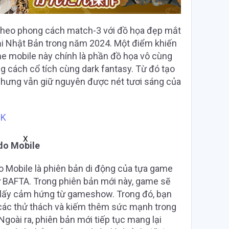
ố theo phong cách match-3 với đồ họa đẹp mắt
ại Nhật Bản trong năm 2024. Một điểm khiến
 mobile này chính là phần đồ họa vô cùng
g cách cổ tích cùng dark fantasy. Từ đó tạo
hưng vẫn giữ nguyên được nét tươi sáng của
PK
X
do Mobile
 Mobile là phiên bản di động của tựa game
 BAFTA. Trong phiên bản mới này, game sẽ
 lấy cảm hứng từ gameshow. Trong đó, bạn
các thử thách và kiếm thêm sức mạnh trong
 Ngoài ra, phiên bản mới tiếp tục mang lại