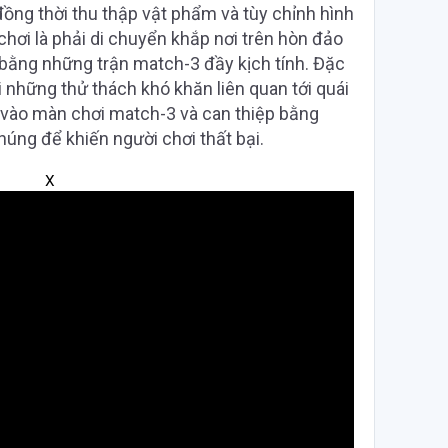
đồng thời thu thập vật phẩm và tùy chỉnh hình
chơi là phải di chuyển khắp nơi trên hòn đảo
 bằng những trận match-3 đầy kịch tính. Đặc
ới những thử thách khó khăn liên quan tới quái
a vào màn chơi match-3 và can thiệp bằng
úng để khiến người chơi thất bại.
X