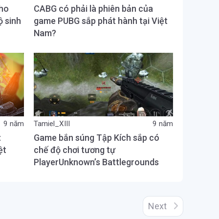
cho
CABG có phải là phiên bản của
ộ sinh
game PUBG sắp phát hành tại Việt
Nam?
9 năm
Tamiel_XIII
9 năm
:
Game bắn súng Tập Kích sắp có
ệt
chế độ chơi tương tự
PlayerUnknown’s Battlegrounds
Next