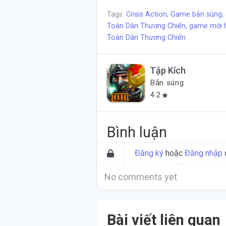
Tags:
Crisis Action
,
Game bắn súng
,
Toàn Dân Thương Chiến
,
game mới 
Toàn Dân Thương Chiến
Tập Kích
Bắn súng
4.2
star
Bình luận
Đăng ký
hoặc
Đăng nhập
No comments yet
Bài viết liên quan