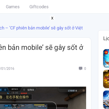
Games
Giftcodes
X
ch – ‘CF phiên bản mobile’ sẽ gây sốt ở Việt
Lị
ên bản mobile’ sẽ gây sốt ở
/01/2016
0