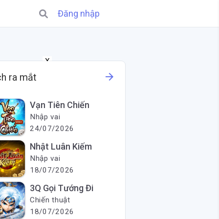
Đăng nhập
X
arrow_forward
ch ra mắt
Vạn Tiên Chiến
Nhập vai
24/07/2026
Nhật Luân Kiếm
Nhập vai
18/07/2026
3Q Gọi Tướng Đi
Chiến thuật
18/07/2026