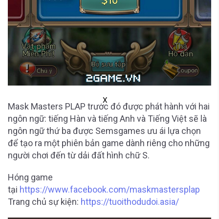
X
Mask Masters PLAP trước đó được phát hành với hai
ngôn ngữ: tiếng Hàn và tiếng Anh và Tiếng Việt sẽ là
ngôn ngữ thứ ba được Semsgames ưu ái lựa chọn
để tạo ra một phiên bản game dành riêng cho những
người chơi đến từ dải đất hình chữ S.
Hóng game
tại
https://www.facebook.com/maskmastersplap
Trang chủ sự kiện:
https://tuoithodudoi.asia/