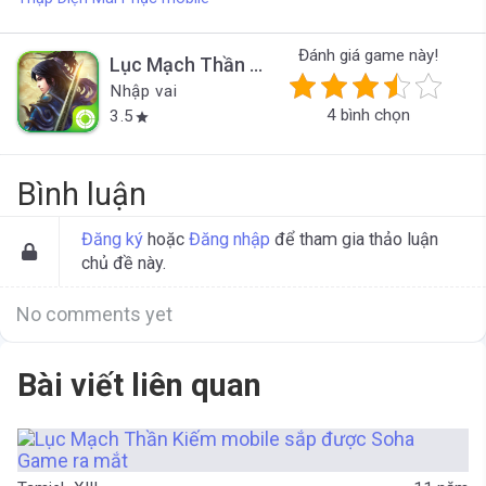
Đánh giá game này!
Lục Mạch Thần Kiếm mobile
*Đã đóng cử
Nhập vai
4 bình chọn
3.5
star
Bình luận
Đăng ký
hoặc
Đăng nhập
để tham gia thảo luận
chủ đề này.
No comments yet
Bài viết liên quan