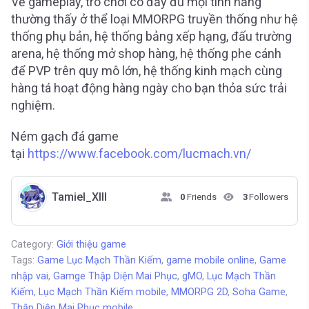
Về gameplay, trò chơi có đầy đủ mọi tính năng
thường thấy ở thể loại MMORPG truyền thống như hệ
thống phụ bản, hệ thống bảng xếp hạng, đấu trường
arena, hệ thống mở shop hàng, hệ thống phe cánh
để PVP trên quy mô lớn, hệ thống kinh mạch cùng
hàng tá hoạt động hàng ngày cho bạn thỏa sức trải
nghiệm.
Ném gạch đá game
tại
https://www.facebook.com/lucmach.vn/
Tamiel_XIII
0
Friends
3
Followers
Category:
Giới thiệu game
Tags:
Game Lục Mạch Thần Kiếm
,
game mobile online
,
Game
nhập vai
,
Gamge Thập Diện Mai Phục
,
gMO
,
Lục Mạch Thần
Kiếm
,
Lục Mạch Thần Kiếm mobile
,
MMORPG 2D
,
Soha Game
,
Thập Diện Mai Phục mobile