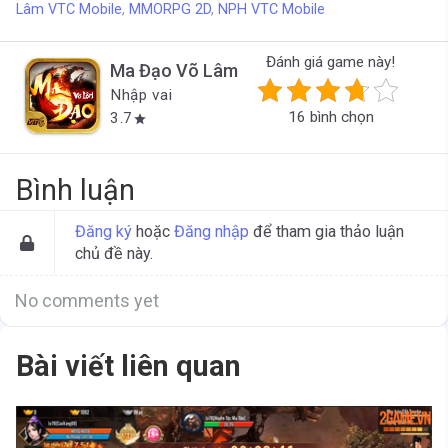
Lâm VTC Mobile
,
MMORPG 2D
,
NPH VTC Mobile
Đánh giá game này!
Ma Đạo Võ Lâm
Nhập vai
16 bình chọn
3.7
star
Bình luận
Đăng ký
hoặc
Đăng nhập
để tham gia thảo luận
chủ đề này.
No comments yet
Bài viết liên quan