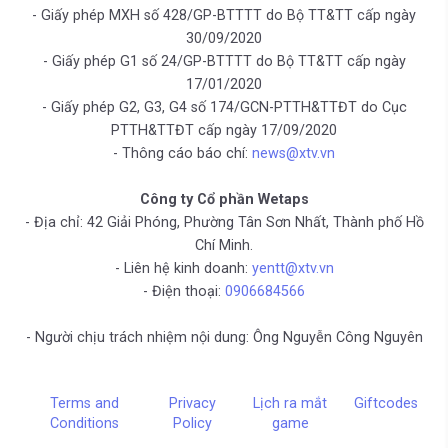
- Giấy phép MXH số 428/GP-BTTTT do Bộ TT&TT cấp ngày
30/09/2020
- Giấy phép G1 số 24/GP-BTTTT do Bộ TT&TT cấp ngày
17/01/2020
- Giấy phép G2, G3, G4 số 174/GCN-PTTH&TTĐT do Cục
PTTH&TTĐT cấp ngày 17/09/2020
- Thông cáo báo chí:
news@xtv.vn
Công ty Cổ phần Wetaps
- Địa chỉ: 42 Giải Phóng, Phường Tân Sơn Nhất, Thành phố Hồ
Chí Minh.
- Liên hệ kinh doanh:
yentt@xtv.vn
- Điện thoại:
0906684566
- Người chịu trách nhiệm nội dung: Ông Nguyễn Công Nguyên
Terms and
Privacy
Lịch ra mắt
Giftcodes
Conditions
Policy
game