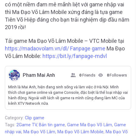
có một niềm đam mê mãnh liệt với game nhập vai
thì Ma Đạo Võ Lâm Mobile xứng đáng là tựa game
Tiên Võ Hiệp đáng cho bạn trải nghiệm dịp đầu năm
2019 rồi!
Tải game Ma Đạo Võ Lâm Mobile – VTC Mobile tại
https://madaovolam.vn/dl/ Fanpage game
Ma Đạo
Võ Lâm Mobile:
https://bit.ly/fanpage-mdvl
Pham Mai Anh
0
Friends
0
Followers
Mình là Mai Anh, hiện đang sinh sống và làm việc ở Hà Nội. Mình
thích chơi game online và game Console, đặc biệt là thể loại nhập vai
hành động. Ngoài viết lách về game ra mình cũng đang làm MC của
kênh XTV Network nữa.
Category:
Clip game
Tags:
2Game TV
,
Bản tin game
,
Game Ma Đạo Võ Lâm
,
Game
nhập vai
,
Ma Đạo Võ Lâm
,
Ma Đạo Võ Lâm Mobile
,
Ma Đạo Võ