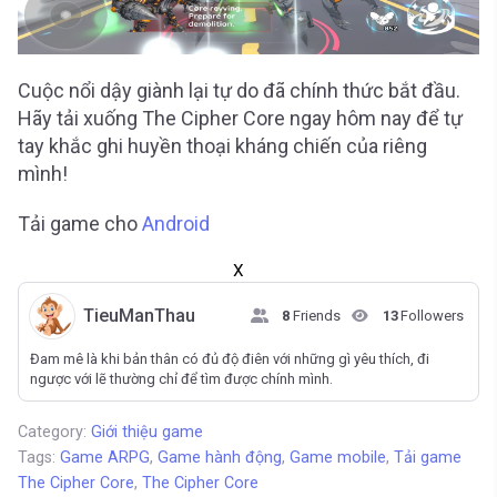
Cuộc nổi dậy giành lại tự do đã chính thức bắt đầu.
Hãy tải xuống The Cipher Core ngay hôm nay để tự
tay khắc ghi huyền thoại kháng chiến của riêng
mình!
Tải game cho
Android
X
TieuManThau
8
Friends
13
Followers
Đam mê là khi bản thân có đủ độ điên với những gì yêu thích, đi
ngược với lẽ thường chỉ để tìm được chính mình.
Category:
Giới thiệu game
Tags:
Game ARPG
,
Game hành động
,
Game mobile
,
Tải game
The Cipher Core
,
The Cipher Core