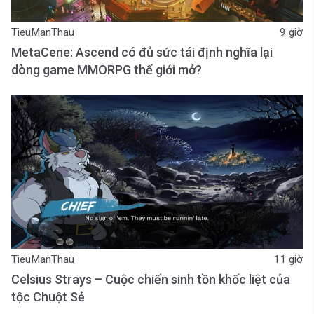
TieuManThau
9 giờ
MetaCene: Ascend có đủ sức tái định nghĩa lại
dòng game MMORPG thế giới mở?
TieuManThau
11 giờ
Celsius Strays – Cuộc chiến sinh tồn khốc liệt của
tộc Chuột Sẻ