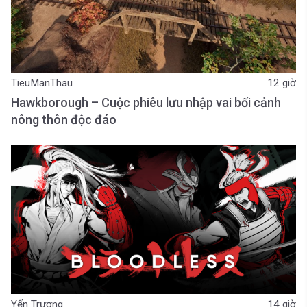
TieuManThau
12 giờ
Hawkborough – Cuộc phiêu lưu nhập vai bối cảnh
nông thôn độc đáo
Yến Trương
14 giờ