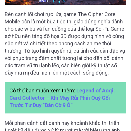
Bên cạnh lối chơi rực lửa, game The Cipher Core
Mobile còn là một bữa tiệc thị giác đúng nghĩa dành
cho các wibu và fan cuồng của thể loại Sci-Fi. Game
sở hữu nền tảng đồ họa 3D được dựng hình vô cùng
sắc nét và chi tiết theo phong cách anime thời
thượng. Từ tạo hình quyến rũ, cá tính của dàn đặc vụ
với phục trang đậm chất tương lai cho đến bối cảnh
các trạm vũ trụ lạnh lẽo, các biên giới kỹ thuật số
đầy ma mị đều hiện lên một cách sống động.
Có thể bạn muốn xem thêm:
Legend of Aoqi:
Card Collector – Khi May Rủi Phải Quỳ Gối
Trước Tư Duy “Bàn Cờ 9 Ô”
Mỗi phân cảnh cắt cảnh hay khoảnh khắc thi triển
tuyệt kỹ đều được xử lý mượt mà với hiệu ứng ánh