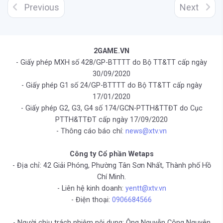
Previous
Next
2GAME.VN
- Giấy phép MXH số 428/GP-BTTTT do Bộ TT&TT cấp ngày
30/09/2020
- Giấy phép G1 số 24/GP-BTTTT do Bộ TT&TT cấp ngày
17/01/2020
- Giấy phép G2, G3, G4 số 174/GCN-PTTH&TTĐT do Cục
PTTH&TTĐT cấp ngày 17/09/2020
- Thông cáo báo chí:
news@xtv.vn
Công ty Cổ phần Wetaps
- Địa chỉ: 42 Giải Phóng, Phường Tân Sơn Nhất, Thành phố Hồ
Chí Minh.
- Liên hệ kinh doanh:
yentt@xtv.vn
- Điện thoại:
0906684566
- Người chịu trách nhiệm nội dung: Ông Nguyễn Công Nguyên