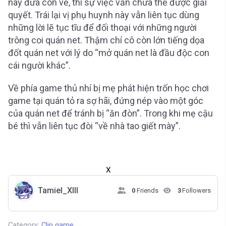
này đưa con về, thì sự việc vẫn chưa thể được giải
quyết. Trái lại vị phụ huynh này vẫn liên tục dùng
những lời lẽ tục tĩu để đối thoại với những người
trông coi quán net. Thậm chí cô còn lớn tiếng dọa
đốt quán net với lý do “mở quán net là đầu độc con
cái người khác”.
Về phía game thủ nhí bị mẹ phát hiện trốn học chơi
game tại quán tỏ ra sợ hãi, đứng nép vào một góc
của quán net để tránh bị “ăn đòn”. Trong khi mẹ cậu
bé thì vẫn liên tục đòi “về nhà tao giết mày”.
X
Tamiel_XIII
0
Friends
3
Followers
Category:
Clip game