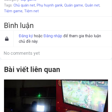
Tags:
Chủ quán net
,
Phụ huynh gank
,
Quán game
,
Quán net
,
Tiệm game
,
Tiệm net
Bình luận
Đăng ký
hoặc
Đăng nhập
để tham gia thảo luận
chủ đề này.
No comments yet
Bài viết liên quan