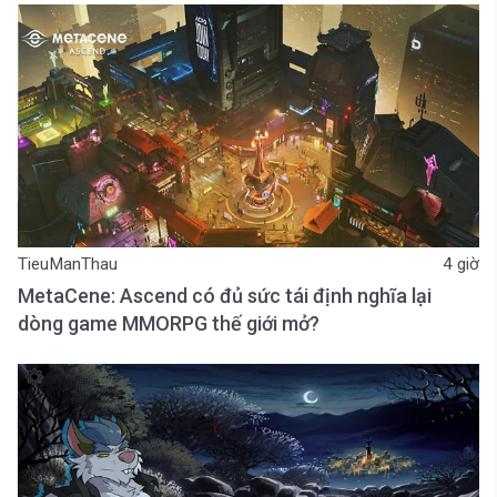
TieuManThau
4 giờ
MetaCene: Ascend có đủ sức tái định nghĩa lại
dòng game MMORPG thế giới mở?