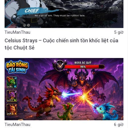
TieuManThau
5 giờ
Celsius Strays – Cuộc chiến sinh tồn khốc liệt của
tộc Chuột Sẻ
TieuManThau
6 giờ