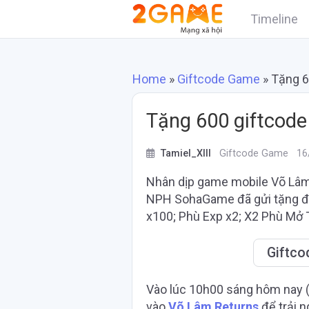
Timeline
Home
»
Giftcode Game
»
Tặng 6
Tặng 600 giftcode
Tamiel_XIII
Giftcode Game
16/
Nhân dịp game mobile Võ Lâm 
NPH SohaGame đã gửi tặng đ
x100; Phù Exp x2; X2 Phù Mở 
Giftco
Vào lúc 10h00 sáng hôm nay 
vào
Võ Lâm Returns
để trải n