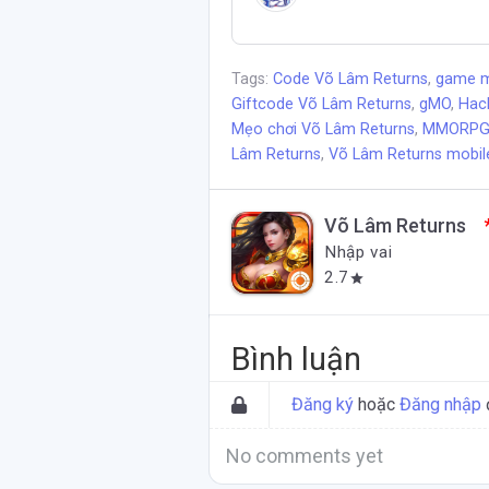
Tags:
Code Võ Lâm Returns
,
game m
Giftcode Võ Lâm Returns
,
gMO
,
Hac
Mẹo chơi Võ Lâm Returns
,
MMORPG
Lâm Returns
,
Võ Lâm Returns mobil
Võ Lâm Returns
*
Nhập vai
2.7
star
Bình luận
Đăng ký
hoặc
Đăng nhập
No comments yet