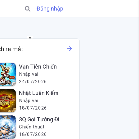
Đăng nhập
X
arrow_forward
ch ra mắt
Vạn Tiên Chiến
Nhập vai
24/07/2026
Nhật Luân Kiếm
Nhập vai
18/07/2026
3Q Gọi Tướng Đi
Chiến thuật
18/07/2026