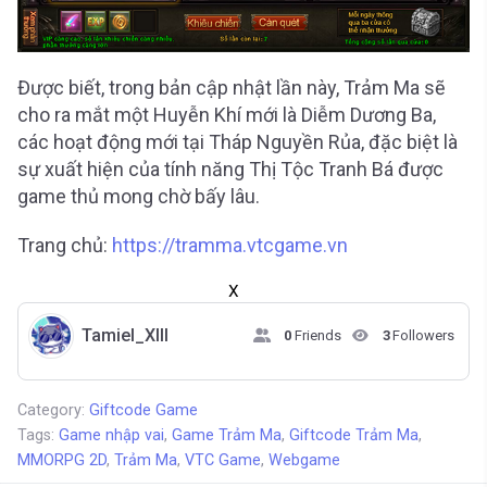
Được biết, trong bản cập nhật lần này, Trảm Ma sẽ
cho ra mắt một Huyễn Khí mới là Diễm Dương Ba,
các hoạt động mới tại Tháp Nguyền Rủa, đặc biệt là
sự xuất hiện của tính năng Thị Tộc Tranh Bá được
game thủ mong chờ bấy lâu.
Trang chủ:
https://tramma.vtcgame.vn
X
Tamiel_XIII
0
Friends
3
Followers
Category:
Giftcode Game
Tags:
Game nhập vai
,
Game Trảm Ma
,
Giftcode Trảm Ma
,
MMORPG 2D
,
Trảm Ma
,
VTC Game
,
Webgame