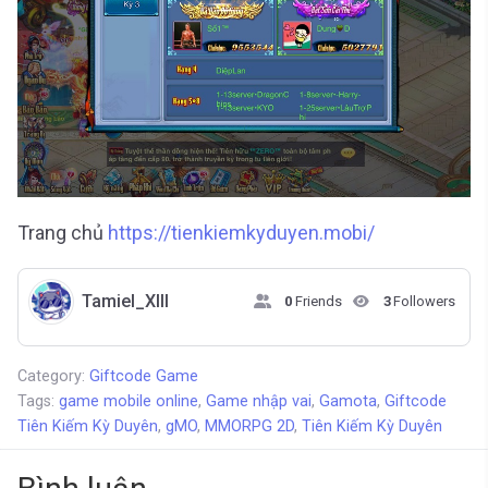
Trang chủ
https://tienkiemkyduyen.mobi/
Tamiel_XIII
0
Friends
3
Followers
Category:
Giftcode Game
Tags:
game mobile online
,
Game nhập vai
,
Gamota
,
Giftcode
Tiên Kiếm Kỳ Duyên
,
gMO
,
MMORPG 2D
,
Tiên Kiếm Kỳ Duyên