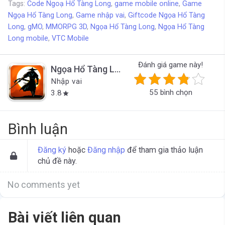
Tags:
Code Ngoạ Hổ Tàng Long
,
game mobile online
,
Game
Ngọa Hổ Tàng Long
,
Game nhập vai
,
Giftcode Ngọa Hổ Tàng
Long
,
gMO
,
MMORPG 3D
,
Ngọa Hổ Tàng Long
,
Ngọa Hổ Tàng
Long mobile
,
VTC Mobile
Đánh giá game này!
Ngọa Hổ Tàng Long
*Đã đóng cửa*
Nhập vai
55 bình chọn
3.8
star
Bình luận
Đăng ký
hoặc
Đăng nhập
để tham gia thảo luận
chủ đề này.
No comments yet
Bài viết liên quan