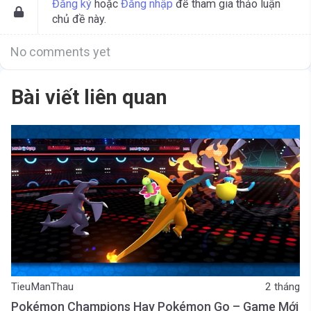
Đăng ký
hoặc
Đăng nhập
để tham gia thảo luận
chủ đề này.
No comments yet
Bài viết liên quan
TieuManThau
2 tháng
Pokémon Champions Hay Pokémon Go – Game Mới