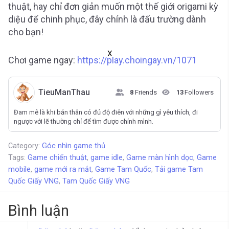
thuật, hay chỉ đơn giản muốn một thế giới origami kỳ
diệu để chinh phục, đây chính là đấu trường dành
cho bạn!
X
Chơi game ngay:
https://play.choingay.vn/1071
TieuManThau
8
Friends
13
Followers
Đam mê là khi bản thân có đủ độ điên với những gì yêu thích, đi
ngược với lẽ thường chỉ để tìm được chính mình.
Category:
Góc nhìn game thủ
Tags:
Game chiến thuật
,
game idle
,
Game màn hình dọc
,
Game
mobile
,
game mới ra mắt
,
Game Tam Quốc
,
Tải game Tam
Quốc Giấy VNG
,
Tam Quốc Giấy VNG
Bình luận