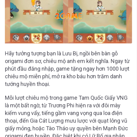
Hãy tưởng tượng bạn là Lưu Bị, ngồi bên bàn gỗ
origami đơn sơ, chiêu mộ anh em kết nghĩa. Ngay từ
phút đầu đăng nhập, game tặng ngay hơn 1000 lượt
chiêu mộ miễn phí, mở ra kho báu hơn trăm danh
tướng huyền thoại.
Mỗi lượt chiêu mộ trong game Tam Quốc Giấy VNG
là một bất ngờ, từ Trương Phi hiện ra với đôi mày
kiếm vung vẩy, tiếng gầm vang vọng qua loa điện
thoại, đến Gia Cát Lượng mưu lược với quạt lông vũ
giấy mỏng, hoặc Tào Tháo uy quyền bên Mạnh Đức
origami đen huyền. Đặc biệt khi có Lữ Bố gia nhập