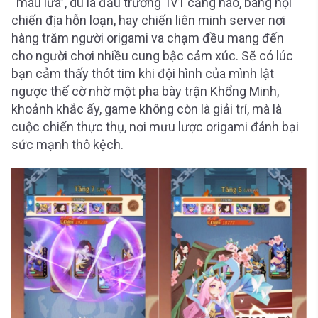
“máu lửa”, dù là đấu trường 1v1 căng não, bang hội
chiến địa hỗn loạn, hay chiến liên minh server nơi
hàng trăm người origami va chạm đều mang đến
cho người chơi nhiều cung bậc cảm xúc. Sẽ có lúc
bạn cảm thấy thót tim khi đội hình của mình lật
ngược thế cờ nhờ một pha bày trận Khổng Minh,
khoảnh khắc ấy, game không còn là giải trí, mà là
cuộc chiến thực thụ, nơi mưu lược origami đánh bại
sức mạnh thô kệch.