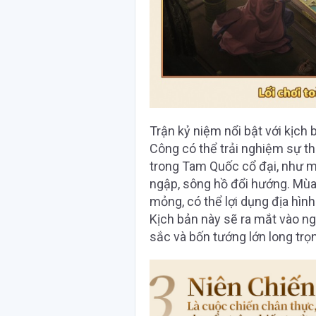
Trận kỷ niệm nổi bật với kịc
Công có thể trải nghiệm sự t
trong Tam Quốc cổ đại, như mù
ngập, sông hồ đổi hướng. Mù
mỏng, có thể lợi dụng địa hìn
Kịch bản này sẽ ra mắt vào n
sắc và bốn tướng lớn long trọ