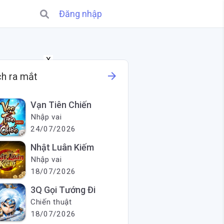
Đăng nhập
X
arrow_forward
ch ra mắt
Vạn Tiên Chiến
Nhập vai
24/07/2026
Nhật Luân Kiếm
Nhập vai
18/07/2026
3Q Gọi Tướng Đi
Chiến thuật
18/07/2026