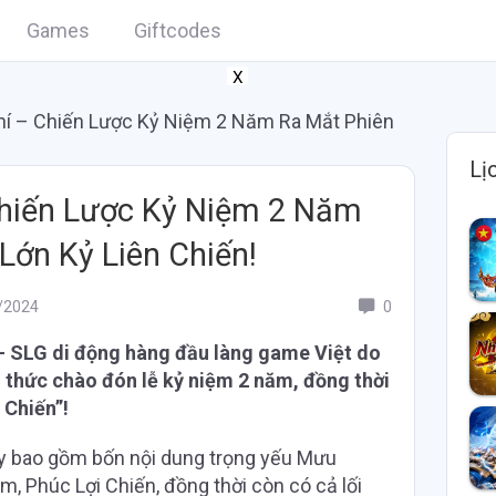
Games
Giftcodes
X
í – Chiến Lược Kỷ Niệm 2 Năm Ra Mắt Phiên
Lị
hiến Lược Kỷ Niệm 2 Năm
Lớn Kỷ Liên Chiến!
/2024
0
– SLG di động hàng đầu làng game Việt do
thức chào đón lễ kỷ niệm 2 năm, đồng thời
 Chiến”!
ày bao gồm bốn nội dung trọng yếu Mưu
m, Phúc Lợi Chiến, đồng thời còn có cả lối