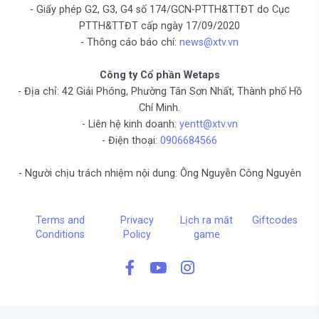
- Giấy phép G2, G3, G4 số 174/GCN-PTTH&TTĐT do Cục
PTTH&TTĐT cấp ngày 17/09/2020
- Thông cáo báo chí:
news@xtv.vn
Công ty Cổ phần Wetaps
- Địa chỉ: 42 Giải Phóng, Phường Tân Sơn Nhất, Thành phố Hồ
Chí Minh.
- Liên hệ kinh doanh:
yentt@xtv.vn
- Điện thoại:
0906684566
- Người chịu trách nhiệm nội dung: Ông Nguyễn Công Nguyên
Terms and
Privacy
Lịch ra mắt
Giftcodes
Conditions
Policy
game