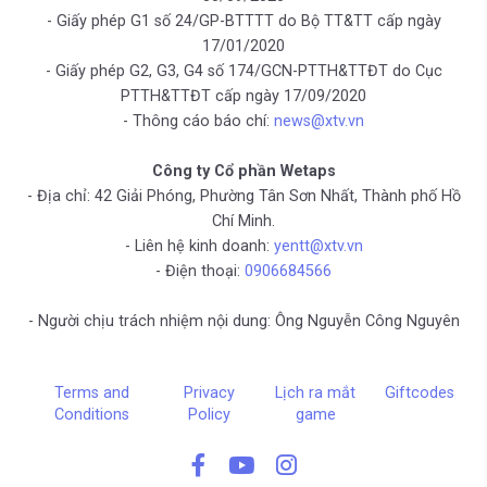
- Giấy phép G1 số 24/GP-BTTTT do Bộ TT&TT cấp ngày
17/01/2020
- Giấy phép G2, G3, G4 số 174/GCN-PTTH&TTĐT do Cục
PTTH&TTĐT cấp ngày 17/09/2020
- Thông cáo báo chí:
news@xtv.vn
Công ty Cổ phần Wetaps
- Địa chỉ: 42 Giải Phóng, Phường Tân Sơn Nhất, Thành phố Hồ
Chí Minh.
- Liên hệ kinh doanh:
yentt@xtv.vn
- Điện thoại:
0906684566
- Người chịu trách nhiệm nội dung: Ông Nguyễn Công Nguyên
Terms and
Privacy
Lịch ra mắt
Giftcodes
Conditions
Policy
game