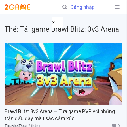
Đăng nhập
X
Thẻ:
Tải game Brawl Blitz: 3v3 Arena
Brawl Blitz: 3v3 Arena – Tựa game PVP với những
trận đấu đầy màu sắc cảm xúc
0
TieuManThau
7 tháng