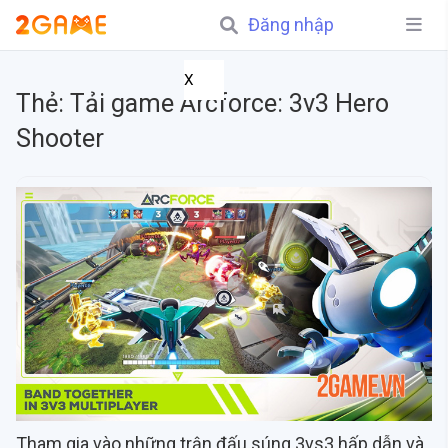
Đăng nhập
X
Thẻ:
Tải game Arcforce: 3v3 Hero
Shooter
Tham gia vào những trận đấu súng 3vs3 hấp dẫn và