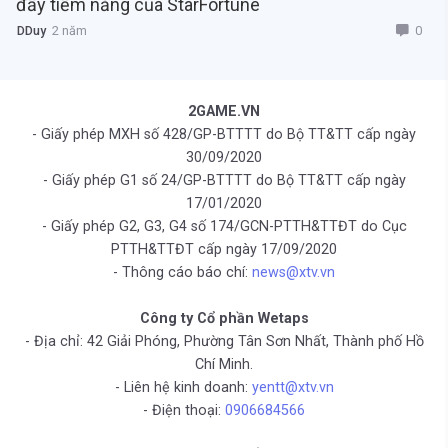
đầy tiềm năng của StarFortune
0
DDuy
2 năm
2GAME.VN
- Giấy phép MXH số 428/GP-BTTTT do Bộ TT&TT cấp ngày
30/09/2020
- Giấy phép G1 số 24/GP-BTTTT do Bộ TT&TT cấp ngày
17/01/2020
- Giấy phép G2, G3, G4 số 174/GCN-PTTH&TTĐT do Cục
PTTH&TTĐT cấp ngày 17/09/2020
- Thông cáo báo chí:
news@xtv.vn
Công ty Cổ phần Wetaps
- Địa chỉ: 42 Giải Phóng, Phường Tân Sơn Nhất, Thành phố Hồ
Chí Minh.
- Liên hệ kinh doanh:
yentt@xtv.vn
- Điện thoại:
0906684566