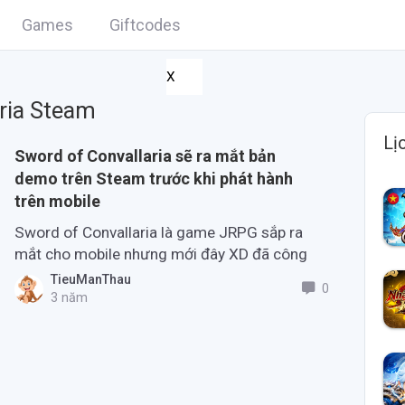
Games
Giftcodes
X
ria Steam
Lị
Sword of Convallaria sẽ ra mắt bản
demo trên Steam trước khi phát hành
trên mobile
Sword of Convallaria là game JRPG sắp ra
mắt cho mobile nhưng mới đây XD đã công
bố bản demo đặc biệt trên Steam.
TieuManThau
0
3 năm