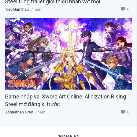
Steel tung trailer giới thiệu nhân vật mới
0
TieuManThau
7 năm
Game nhập vai Sword Art Online: Alicization Rising
Steel mở đăng kí trước
0
Johnathan Grey
7 năm
2GAME.VN