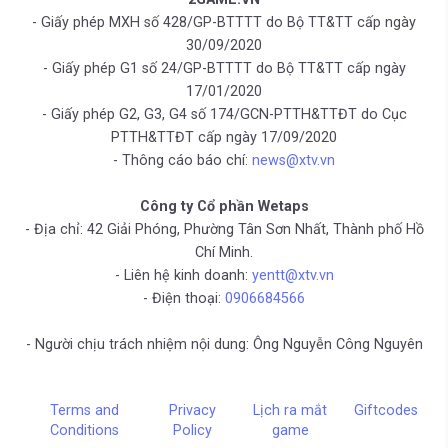
- Giấy phép MXH số 428/GP-BTTTT do Bộ TT&TT cấp ngày
30/09/2020
- Giấy phép G1 số 24/GP-BTTTT do Bộ TT&TT cấp ngày
17/01/2020
- Giấy phép G2, G3, G4 số 174/GCN-PTTH&TTĐT do Cục
PTTH&TTĐT cấp ngày 17/09/2020
- Thông cáo báo chí:
news@xtv.vn
Công ty Cổ phần Wetaps
- Địa chỉ: 42 Giải Phóng, Phường Tân Sơn Nhất, Thành phố Hồ
Chí Minh.
- Liên hệ kinh doanh:
yentt@xtv.vn
- Điện thoại:
0906684566
- Người chịu trách nhiệm nội dung: Ông Nguyễn Công Nguyên
Terms and
Privacy
Lịch ra mắt
Giftcodes
Conditions
Policy
game