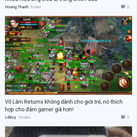
0
Hoang Thanh
9 năm
Võ Lâm Returns không dành cho giới trẻ, nó thích
hợp cho đám gamer già hơn!
0
LilBoy
10 năm