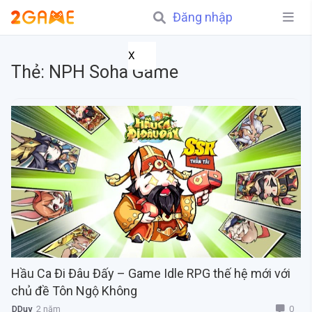
Đăng nhập
X
Thẻ:
NPH Soha Game
Hầu Ca Đi Đâu Đấy – Game Idle RPG thế hệ mới với
chủ đề Tôn Ngộ Không
0
DDuy
2 năm