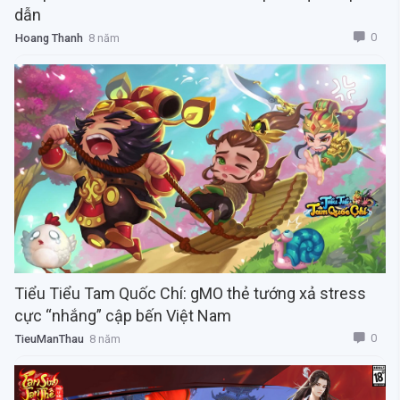
dẫn
0
Hoang Thanh
8 năm
Tiểu Tiểu Tam Quốc Chí: gMO thẻ tướng xả stress
cực “nhắng” cập bến Việt Nam
0
TieuManThau
8 năm