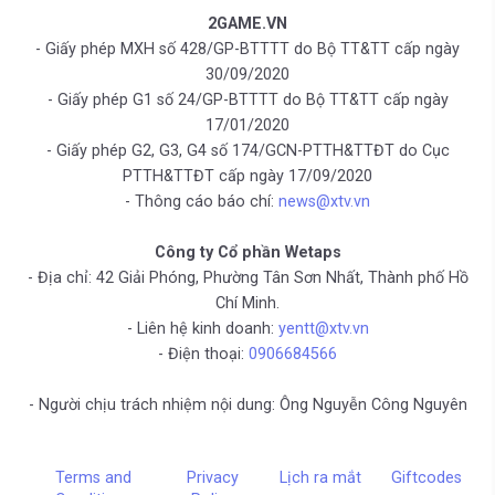
2GAME.VN
- Giấy phép MXH số 428/GP-BTTTT do Bộ TT&TT cấp ngày
30/09/2020
- Giấy phép G1 số 24/GP-BTTTT do Bộ TT&TT cấp ngày
17/01/2020
- Giấy phép G2, G3, G4 số 174/GCN-PTTH&TTĐT do Cục
PTTH&TTĐT cấp ngày 17/09/2020
- Thông cáo báo chí:
news@xtv.vn
Công ty Cổ phần Wetaps
- Địa chỉ: 42 Giải Phóng, Phường Tân Sơn Nhất, Thành phố Hồ
Chí Minh.
- Liên hệ kinh doanh:
yentt@xtv.vn
- Điện thoại:
0906684566
- Người chịu trách nhiệm nội dung: Ông Nguyễn Công Nguyên
Terms and
Privacy
Lịch ra mắt
Giftcodes