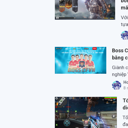
bo
mắ
Với
tựa
giố
đan
Boss C
bằng c
Giành c
nghiệp 
Đột Kíc
Ho
CFVN ma
8 
Tố
di
Tố
đa