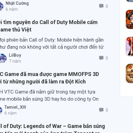
Face, hiện đã bắt đầu giai đoạn Soft Launch tại
Nhật Cường
0
ngapore.
6 năm
i tìm nguyên do Call of Duty Mobile cấm
ame thủ Việt
ọi phiên bản Call of Duty: Mobile hiện hành gần
hư đang nói không với tất cả người chơi đến từ
uốc gia Việt Nam. Vậy đâu là nguyên do chính?!
LilBoy
0
7 năm
C Game đã mua được game MMOFPS 3D
i từ những người đã làm ra Đột Kích
H VTC Game đã nắm giữ trong tay một tựa
e mobile bắn súng 3D hay ho do công ty On
ce Games – Hàn Quốc và 37 Wan – Trung Quốc
Tamiel_XIII
0
g phát triển.
6 năm
ll of Duty: Legends of War – Game bắn súng