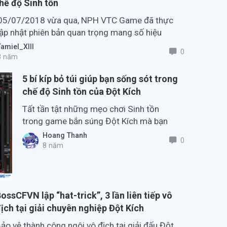
hế độ Sinh tồn
5/07/2018 vừa qua, NPH VTC Game đã thực
cập nhật phiên bản quan trọng mang số hiệu
cho game Đột Kích và chính thức đưa chế độ
amiel_XIII
0
ồn thú vị đến tay game thủ Việt.
 năm
5 bí kíp bỏ túi giúp bạn sống sót trong
chế độ Sinh tồn của Đột Kích
Tất tần tật những mẹo chơi Sinh tồn
trong game bắn súng Đột Kích mà bạn
không nên bỏ qua.
Hoang Thanh
0
8 năm
ossCFVN lập “hat-trick”, 3 lần liên tiếp vô
ịch tại giải chuyên nghiệp Đột Kích
ảo vệ thành công ngôi vô địch tại giải đấu Đột