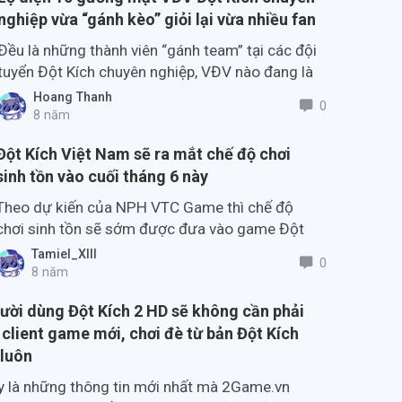
nghiệp vừa “gánh kèo” giỏi lại vừa nhiều fan
Đều là những thành viên “gánh team” tại các đội
tuyển Đột Kích chuyên nghiệp, VĐV nào đang là
người có tầm ảnh hưởng nhất trong team?
Hoang Thanh
0
8 năm
Đột Kích Việt Nam sẽ ra mắt chế độ chơi
sinh tồn vào cuối tháng 6 này
Theo dự kiến của NPH VTC Game thì chế độ
chơi sinh tồn sẽ sớm được đưa vào game Đột
Kích Việt Nam tầm trong cuối tháng 6/2018
Tamiel_XIII
0
này.
8 năm
ười dùng Đột Kích 2 HD sẽ không cần phải
 client game mới, chơi đè từ bản Đột Kích
 luôn
 là những thông tin mới nhất mà 2Game.vn