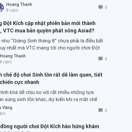
ng lên để chống lại những xác sống này để cứu
Hoang Thanh
0
y thế giới.
8 năm
 Đột Kích cập nhật phiên bản mới thành
, VTC mua bản quyền phát sóng Asiad?
 như “Giáng Sinh tháng 8” chưa phải là điều bất
uy nhất mà VTC mang tới cho người chơi Đột
 mà bản quyền các nội dung ở Asiad 2018 chính
oang Thanh
0
n quà tuyệt vời nhất.
8 năm
h chế độ chơi Sinh tồn rất dễ làm quen, tiết
 chiến cực nhanh
hình khá dễ chịu so với rất nhiều những tựa
 súng sinh tồn khác, dự kiến khi ra mắt chế
ẽ thu hút không nhỏ lượng người tiếp tục gắn
 Vàng
0
Đột Kích lâu năm lẫn cả nhóm người chơi mới
ăm
đồng người chơi Đột Kích hào hứng khám