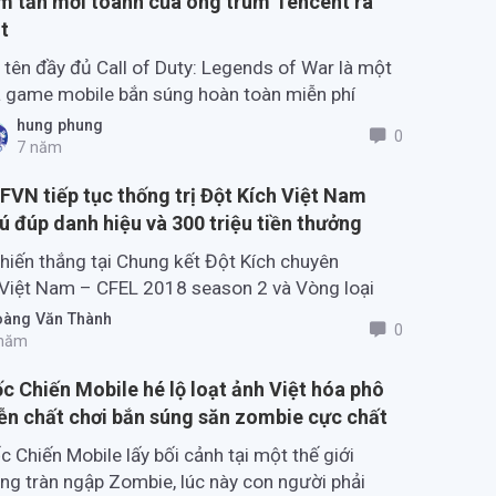
m tấn mới toanh của ông trùm Tencent ra
t
 tên đầy đủ Call of Duty: Legends of War là một
 game mobile bắn súng hoàn toàn miễn phí
ng như những tựa game lớn khác của Tencent
hung phung
0
g áp dụng.
7 năm
FVN tiếp tục thống trị Đột Kích Việt Nam
ú đúp danh hiệu và 300 triệu tiền thưởng
hiến thắng tại Chung kết Đột Kích chuyên
Việt Nam – CFEL 2018 season 2 và Vòng loại
h thế giới – CFS 2018 National Finals, Boss
àng Văn Thành
0
ng về cho minh 300 triệu đồng tiền thưởng.
năm
c Chiến Mobile hé lộ loạt ảnh Việt hóa phô
ễn chất chơi bắn súng săn zombie cực chất
c Chiến Mobile lấy bối cảnh tại một thế giới
ng tràn ngập Zombie, lúc này con người phải