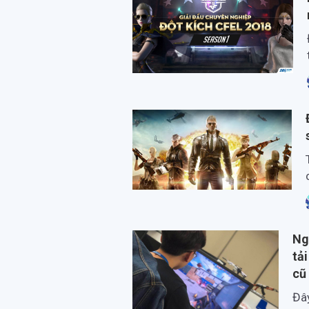
Ng
tải
cũ
Đây