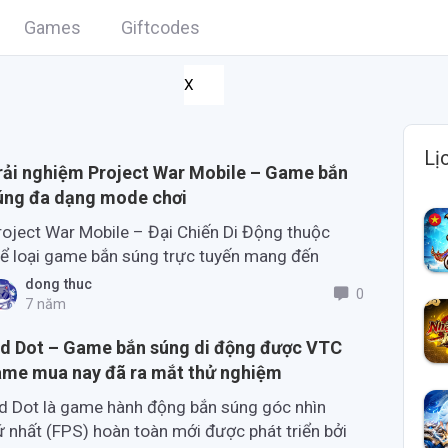
Games
Giftcodes
X
Lị
rải nghiệm Project War Mobile – Game bắn
úng đa dạng mode chơi
roject War Mobile – Đại Chiến Di Động thuộc
hể loại game bắn súng trực tuyến mang đến
hiều chế độ chơi PvE và PvP đa dạng cho bạn
dong thuc
0
ải nghiệm.
7 năm
d Dot – Game bắn súng di động được VTC
me mua nay đã ra mắt thử nghiệm
d Dot là game hành động bắn súng góc nhìn
ứ nhất (FPS) hoàn toàn mới được phát triển bởi