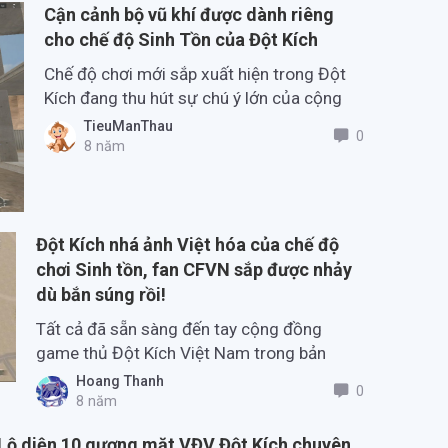
Cận cảnh bộ vũ khí được dành riêng
cho chế độ Sinh Tồn của Đột Kích
Chế độ chơi mới sắp xuất hiện trong Đột
Kích đang thu hút sự chú ý lớn của cộng
đồng.
TieuManThau
0
8 năm
Đột Kích nhá ảnh Việt hóa của chế độ
chơi Sinh tồn, fan CFVN sắp được nhảy
dù bắn súng rồi!
Tất cả đã sẵn sàng đến tay cộng đồng
game thủ Đột Kích Việt Nam trong bản
cập nhất chính thức sắp tới.
Hoang Thanh
0
8 năm
Lộ diện 10 gương mặt VĐV Đột Kích chuyên