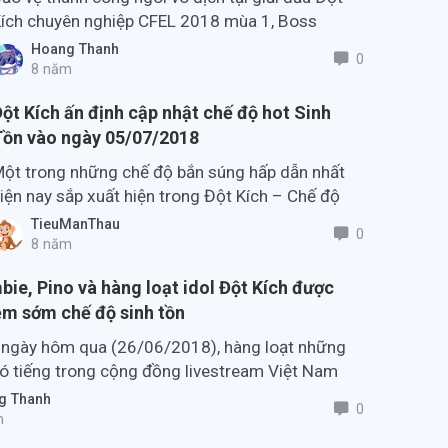
ích chuyên nghiệp CFEL 2018 mùa 1, Boss
FVN mang về cho mình 150 triệu đồng tiền
Hoang Thanh
0
hưởng.
8 năm
ột Kích ấn định cập nhật chế độ hot Sinh
Tồn vào ngày 05/07/2018
ột trong những chế độ bắn súng hấp dẫn nhất
iện nay sắp xuất hiện trong Đột Kích – Chế độ
inh tồn đã được ấn định cập nhật vào
TieuManThau
0
/7/2018.
8 năm
ie, Pino và hàng loạt idol Đột Kích được
ệm sớm chế độ sinh tồn
 ngày hôm qua (26/06/2018), hàng loạt những
có tiếng trong cộng đồng livestream Việt Nam
 chục game thủ Đột Kích đã có mặt tại iLink
 Thanh
0
e – Hà Nội để tham gia trải nghiệm chế độ
m
ủa Đột Kích.