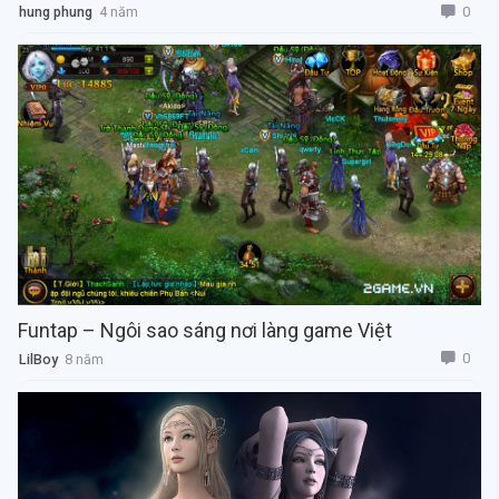
0
hung phung
4 năm
Funtap – Ngôi sao sáng nơi làng game Việt
0
LilBoy
8 năm