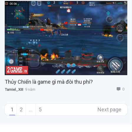
Thủy Chiến là game gì mà đòi thu phí?
0
Tamiel_XIII
9 năm
1
2
…
5
Next page