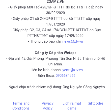
2GAME.VN
- Giấy phép MXH số 428/GP-BTTTT do Bộ TT&TT cấp ngày
30/09/2020
- Giấy phép G1 số 24/GP-BTTTT do Bộ TT&TT cấp ngày
17/01/2020
- Giấy phép G2, G3, G4 số 174/GCN-PTTH&TTĐT do Cục
PTTH&TTĐT cấp ngày 17/09/2020
- Thông cáo báo chí:
news@xtv.vn
Công ty Cổ phần Wetaps
- Địa chỉ: 42 Giải Phóng, Phường Tân Sơn Nhất, Thành phố Hồ
Chí Minh.
- Liên hệ kinh doanh:
yentt@xtv.vn
- Điện thoại:
0906684566
- Người chịu trách nhiệm nội dung: Ông Nguyễn Công Nguyên
Terms and
Privacy
Lịch ra mắt
Giftcodes
Conditions
Policy
game