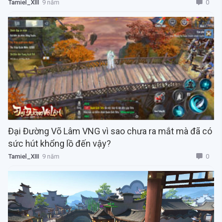
0
Tamiel_XIII
9 năm
Đại Đường Võ Lâm VNG vì sao chưa ra mắt mà đã có
sức hút khổng lồ đến vậy?
0
Tamiel_XIII
9 năm