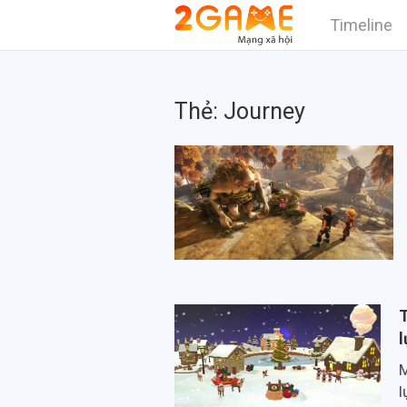
Timeline
Thẻ:
Journey
T
M
l