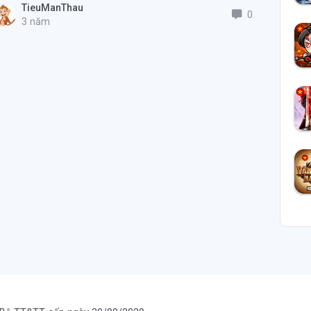
iải trí mang đến cảm giác ấm áp, thư giãn tốt
TieuManThau
0
hất.
3 năm