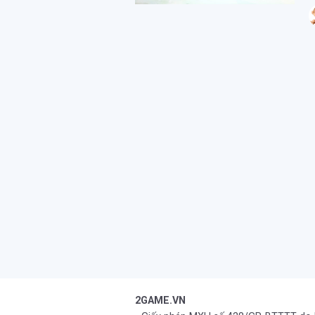
g
n
2GAME.VN