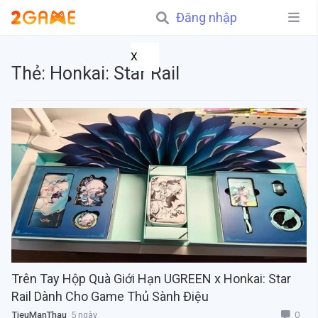
Đăng nhập
X
Thẻ:
Honkai: Star Rail
Trên Tay Hộp Quà Giới Hạn UGREEN x Honkai: Star
Rail Dành Cho Game Thủ Sành Điệu
0
TieuManThau
5 ngày