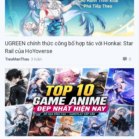
UGREEN chính thức công bố hợp tác với Honkai: Star
Rail của HoYoverse
0
TieuManThau
3 tuần