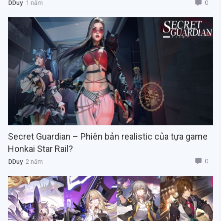
0
DDuy
1 năm
Secret Guardian – Phiên bản realistic của tựa game
Honkai Star Rail?
0
DDuy
2 năm