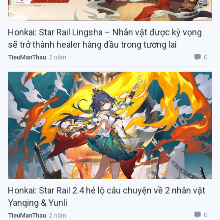
Honkai: Star Rail Lingsha – Nhân vật được kỳ vọng
sẽ trở thành healer hàng đầu trong tương lai
0
TieuManThau
2 năm
Honkai: Star Rail 2.4 hé lộ câu chuyện về 2 nhân vật
Yanqing & Yunli
0
TieuManThau
2 năm