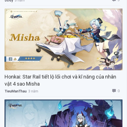
DDuy
3 năm
Honkai: Star Rail tiết lộ lối chơi và kĩ năng của nhân
vật 4 sao Misha
0
TieuManThau
3 năm