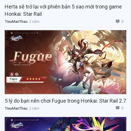
Herta sẽ trở lại với phiên bản 5 sao mới trong game
Honkai: Star Rail
0
TieuManThau
2 năm
5 lý do bạn nên chơi Fugue trong Honkai: Star Rail 2.7
0
TieuManThau
2 năm