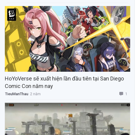
HoYoVerse sẽ xuất hiện lần đầu tiên tại San Diego
Comic Con năm nay
1
TieuManThau
2 năm