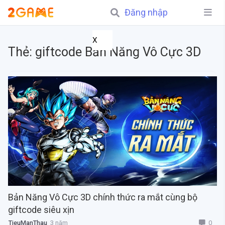
Đăng nhập
X
Thẻ:
giftcode Bản Năng Vô Cực 3D
Bản Năng Vô Cực 3D chính thức ra mắt cùng bộ
giftcode siêu xịn
0
TieuManThau
3 năm