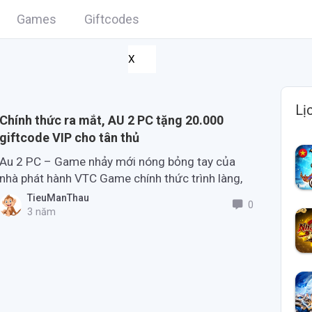
Games
Giftcodes
X
Lị
Chính thức ra mắt, AU 2 PC tặng 20.000
giftcode VIP cho tân thủ
Au 2 PC – Game nhảy mới nóng bỏng tay của
nhà phát hành VTC Game chính thức trình làng,
tặng các dân quẩy code khủng trải nghiệm.
TieuManThau
0
3 năm