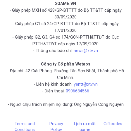
2GAME.VN
- Giấy phép MXH số 428/GP-BTTTT do Bộ TT&TT cấp ngày
30/09/2020
- Giấy phép G1 số 24/GP-BTTTT do Bộ TT&TT cấp ngày
17/01/2020
- Giấy phép G2, G3, G4 số 174/GCN-PTTH&TTĐT do Cục
PTTH&TTĐT cấp ngày 17/09/2020
- Thông cáo báo chí:
news@xtv.vn
Công ty Cổ phần Wetaps
- Địa chỉ: 42 Giải Phóng, Phường Tân Sơn Nhất, Thành phố Hồ
Chí Minh.
- Liên hệ kinh doanh:
yentt@xtv.vn
- Điện thoại:
0906684566
- Người chịu trách nhiệm nội dung: Ông Nguyễn Công Nguyên
Terms and
Privacy
Lịch ra mắt
Giftcodes
Conditions
Policy
game