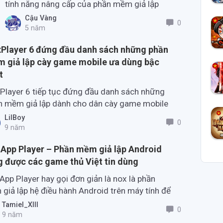
tính năng nâng cấp của phần mềm giả lập
game mobile thông dụng nhất hiện nay.
Cậu Vàng
0
5 năm
Player 6 đứng đầu danh sách những phần
 giả lập cày game mobile ưa dùng bậc
t
Player 6 tiếp tục đứng đầu danh sách những
n mềm giả lập dành cho dân cày game mobile
an của thể loại MOBA trên di động trong quý 3
LilBoy
0
 2017 vừa qua.
9 năm
App Player – Phần mềm giả lập Android
 được các game thủ Việt tin dùng
App Player hay gọi đơn giản là nox là phần
giả lập hệ điều hành Android trên máy tính để
có thể trải nghiệm đầy đủ những tính năng của
Tamiel_XIII
0
tphone ngay trên PC.
9 năm