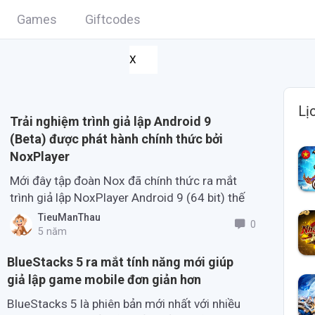
Games
Giftcodes
X
Lị
Trải nghiệm trình giả lập Android 9
(Beta) được phát hành chính thức bởi
NoxPlayer
Mới đây tập đoàn Nox đã chính thức ra mắt
trình giả lập NoxPlayer Android 9 (64 bit) thế
hệ mới với nhiều cải tiến vượt bậc.
TieuManThau
0
5 năm
BlueStacks 5 ra mắt tính năng mới giúp
giả lập game mobile đơn giản hơn
BlueStacks 5 là phiên bản mới nhất với nhiều