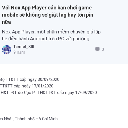
Với Nox App Player các bạn chơi game
mobile sẽ không sợ giật lag hay tốn pin
nữa
Nox App Player, một phần mềm chuyên giả lập
hệ điều hành Android trên PC với phương
châm: Gọn nhẹ, dễ dùng, tối ưu hiệu suất.
Tamiel_XIII
0
9 năm
 Bộ TT&TT cấp ngày 30/09/2020
 TT&TT cấp ngày 17/01/2020
PTTH&TTĐT do Cục PTTH&TTĐT cấp ngày 17/09/2020
ơn Nhất, Thành phố Hồ Chí Minh.