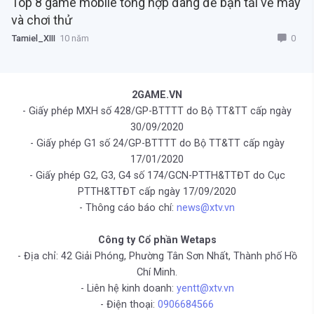
Top 8 game mobile tổng hợp đáng để bạn tải về máy
và chơi thử
0
Tamiel_XIII
10 năm
2GAME.VN
- Giấy phép MXH số 428/GP-BTTTT do Bộ TT&TT cấp ngày
30/09/2020
- Giấy phép G1 số 24/GP-BTTTT do Bộ TT&TT cấp ngày
17/01/2020
- Giấy phép G2, G3, G4 số 174/GCN-PTTH&TTĐT do Cục
PTTH&TTĐT cấp ngày 17/09/2020
- Thông cáo báo chí:
news@xtv.vn
Công ty Cổ phần Wetaps
- Địa chỉ: 42 Giải Phóng, Phường Tân Sơn Nhất, Thành phố Hồ
Chí Minh.
- Liên hệ kinh doanh:
yentt@xtv.vn
- Điện thoại:
0906684566