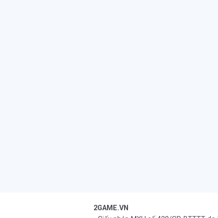
2GAME.VN