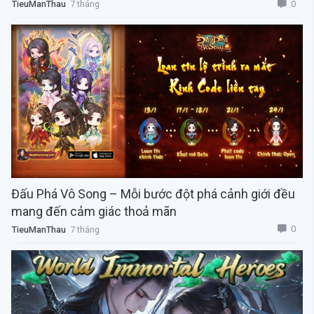
0
TieuManThau
7 tháng
Đấu Phá Vô Song – Mỗi bước đột phá cảnh giới đều
mang đến cảm giác thoả mãn
0
TieuManThau
7 tháng