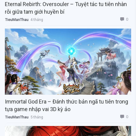
Eternal Rebirth: Oversouler – Tuyệt tác tu tiên nhàn
rỗi giữa tam giới huyền bí
0
TieuManThau
4 tháng
Immortal God Era – Đánh thức bản ngã tu tiên trong
tựa game nhập vai 3D kỳ ảo
0
TieuManThau
5 tháng