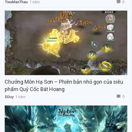
0
TieuManThau
1 năm
Chưởng Môn Hạ Sơn – Phiên bản nhỏ gọn của siêu
phẩm Quỷ Cốc Bát Hoang
0
DDuy
1 năm