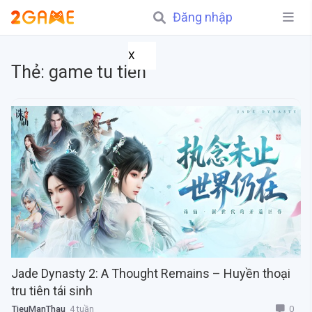
Đăng nhập
X
Thẻ:
game tu tiên
Jade Dynasty 2: A Thought Remains – Huyền thoại
tru tiên tái sinh
0
TieuManThau
4 tuần