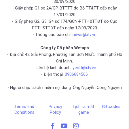
30/09/2020
- Giấy phép G1 số 24/GP-BTTTT do Bộ TT&TT cấp ngày
17/01/2020
- Giấy phép G2, G3, G4 số 174/GCN-PTTH&TTĐT do Cục
PTTH&TTĐT cấp ngày 17/09/2020
- Thông cáo báo chí:
news@xtv.vn
Công ty Cổ phần Wetaps
- Địa chỉ: 42 Giải Phóng, Phường Tân Sơn Nhất, Thành phố Hồ
Chí Minh.
- Liên hệ kinh doanh:
yentt@xtv.vn
- Điện thoại:
0906684566
- Người chịu trách nhiệm nội dung: Ông Nguyễn Công Nguyên
Terms and
Privacy
Lịch ra mắt
Giftcodes
Conditions
Policy
game