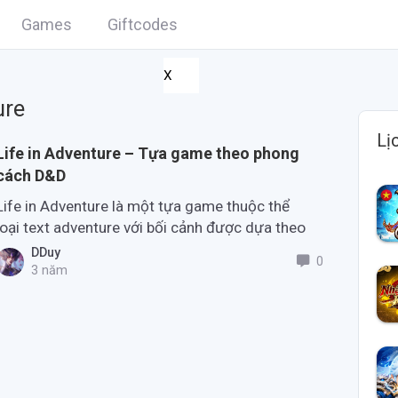
Games
Giftcodes
X
ure
Lị
Life in Adventure – Tựa game theo phong
cách D&D
Life in Adventure là một tựa game thuộc thể
loại text adventure với bối cảnh được dựa theo
phong cách của dòng game Dungeon & Dragon.
DDuy
0
3 năm