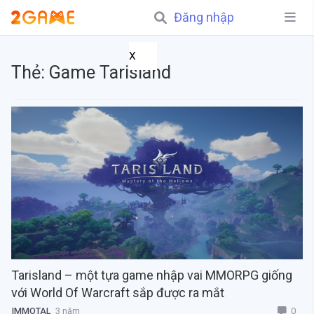
Đăng nhập
X
Thẻ:
Game Tarisland
Tarisland – một tựa game nhập vai MMORPG giống
với World Of Warcraft sắp được ra mắt
0
IMMOTAL
3 năm