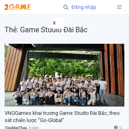
Đăng nhập
X
Thẻ:
Game Studio Đài Bắc
VNGGames khai trương Game Studio Đài Bắc, theo
sát chiến lược “Go-Global”
0
TieuManThau
3 năm