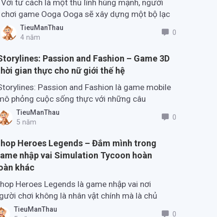
Với tư cách là một thủ lĩnh hùng mạnh, người
chơi game Ooga Ooga sẽ xây dựng một bộ lạc
ở thời kỳ đồ đá theo cách của riêng mình.
TieuManThau
0
4 năm
Storylines: Passion and Fashion – Game 3D
thời gian thực cho nữ giới thế hệ
Storylines: Passion and Fashion là game mobile
mô phỏng cuộc sống thực với những câu
chuyện tương tác hướng tới nữ giới gen Z và
TieuManThau
0
gen Y.
5 năm
hop Heroes Legends – Đắm mình trong
ame nhập vai Simulation Tycoon hoàn
oàn khác
hop Heroes Legends là game nhập vai nơi
gười chơi không là nhân vật chính mà là chủ
ửa hàng tạo nên hoặc phá vỡ số phận của mỗi
TieuManThau
0