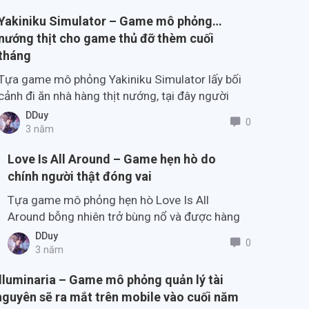
Yakiniku Simulator – Game mô phỏng…
nướng thịt cho game thủ đỡ thèm cuối
tháng
Tựa game mô phỏng Yakiniku Simulator lấy bối
cảnh đi ăn nhà hàng thịt nướng, tại đây người
chơi có thể tự do nướng các loại thịt hấp dẫn
DDuy
0
3 năm
Love Is All Around – Game hẹn hò do
chính người thật đóng vai
Tựa game mô phỏng hẹn hò Love Is All
Around bỗng nhiên trở bùng nổ và được hàng
loạt các streamer đình đám trải nghiệm.
DDuy
0
3 năm
Illuminaria – Game mô phỏng quản lý tài
nguyên sẽ ra mắt trên mobile vào cuối năm