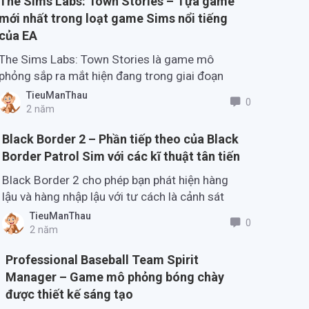
The Sims Labs: Town Stories – Tựa game
mới nhất trong loạt game Sims nổi tiếng
của EA
The Sims Labs: Town Stories là game mô
phỏng sắp ra mắt hiện đang trong giai đoạn
thử nghiệm trên Android nhưng dành riêng cho
TieuManThau
0
Úc.
2 năm
Black Border 2 – Phần tiếp theo của Black
Border Patrol Sim với các kĩ thuật tân tiến
Black Border 2 cho phép bạn phát hiện hàng
lậu và hàng nhập lậu với tư cách là cảnh sát
biên giới, hiện đã mở đăng ký trước trên IOS..
TieuManThau
0
2 năm
Professional Baseball Team Spirit
Manager – Game mô phỏng bóng chày
được thiết kế sáng tạo