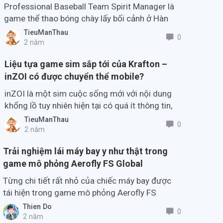
Professional Baseball Team Spirit Manager là
game thể thao bóng chày lấy bối cảnh ở Hàn
Quốc đang trong quá trình phát triển.
TieuManThau
0
2 năm
Liệu tựa game sim sắp tới của Krafton –
inZOI có được chuyển thể mobile?
inZOI là một sim cuộc sống mới với nội dung
khổng lồ tuy nhiên hiện tại có quá ít thông tin,
liệu tựa game này sẽ có bản mobile?
TieuManThau
0
2 năm
Trải nghiệm lái máy bay y như thật trong
game mô phỏng Aerofly FS Global
Từng chi tiết rất nhỏ của chiếc máy bay được
tái hiện trong game mô phỏng Aerofly FS
Global sẽ làm game thủ phải choáng ngợp.
Thien Do
0
2 năm