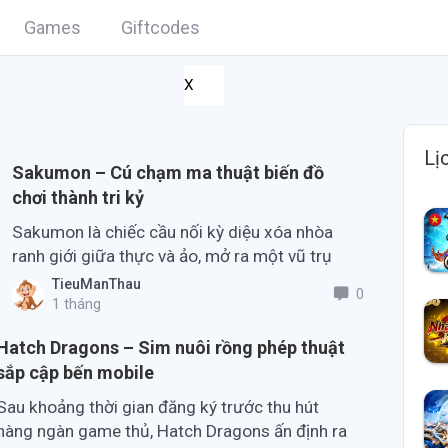
Games
Giftcodes
X
Lị
Sakumon – Cú chạm ma thuật biến đồ
chơi thành tri kỷ
Sakumon là chiếc cầu nối kỳ diệu xóa nhòa
ranh giới giữa thực và ảo, mở ra một vũ trụ
ấm áp cùng những sinh vật sành điệu.
TieuManThau
0
1 tháng
Hatch Dragons – Sim nuôi rồng phép thuật
sắp cập bến mobile
Sau khoảng thời gian đăng ký trước thu hút
hàng ngàn game thủ, Hatch Dragons ấn định ra