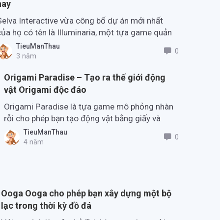
nay
Selva Interactive vừa công bố dự án mới nhất
của họ có tên là Illuminaria, một tựa game quản
lý tài nguyên sẽ sớm ra mắt trên Android và iOS.
TieuManThau
0
3 năm
Origami Paradise – Tạo ra thế giới động
vật Origami độc đáo
Origami Paradise là tựa game mô phỏng nhàn
rỗi cho phép bạn tạo động vật bằng giấy và
xây dựng môi trường sống cho chúng.
TieuManThau
0
4 năm
Ooga Ooga cho phép bạn xây dựng một bộ
lạc trong thời kỳ đồ đá