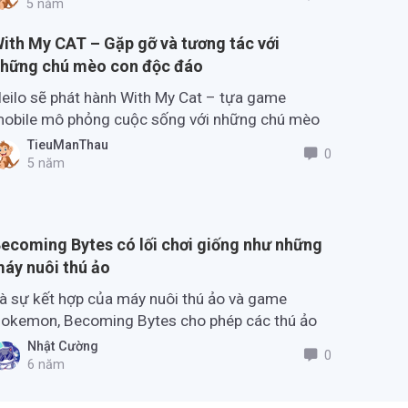
nh hùng.
5 năm
ith My CAT – Gặp gỡ và tương tác với
hững chú mèo con độc đáo
eilo sẽ phát hành With My Cat – tựa game
obile mô phỏng cuộc sống với những chú mèo
on đáng yêu, độc đáo, có nhiều tính cách khác
TieuManThau
0
hau.
5 năm
ecoming Bytes có lối chơi giống như những
áy nuôi thú ảo
à sự kết hợp của máy nuôi thú ảo và game
okemon, Becoming Bytes cho phép các thú ảo
à bạn nuôi có thể chiến đấu thời gian thực với
Nhật Cường
0
hau.
6 năm