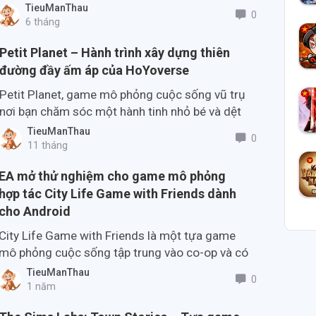
mắt trên cả Android lẫn iOS vào ngày
TieuManThau
0
4/3/2026.
6 tháng
Petit Planet – Hành trình xây dựng thiên
đường đầy ấm áp của HoYoverse
Petit Planet, game mô phỏng cuộc sống vũ trụ
nơi bạn chăm sóc một hành tinh nhỏ bé và dệt
nên những mối liên kết lan tỏa khắp vũ trụ.
TieuManThau
0
11 tháng
EA mở thử nghiệm cho game mô phỏng
hợp tác City Life Game with Friends dành
cho Android
City Life Game with Friends là một tựa game
mô phỏng cuộc sống tập trung vào co-op và có
thể là bản thử nghiệm sớm cho Dự án Rene.
TieuManThau
0
1 năm