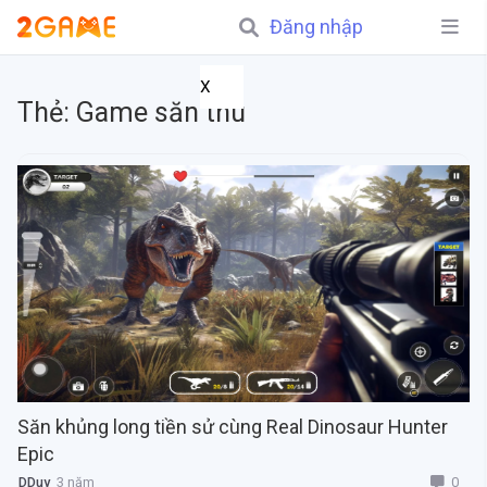
Đăng nhập
X
Thẻ:
Game săn thú
Săn khủng long tiền sử cùng Real Dinosaur Hunter
Epic
0
DDuy
3 năm