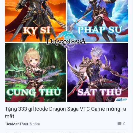
Tặng 333 giftcode Dragon Saga VTC Game mừng ra
mắt
0
TieuManThau
5 năm