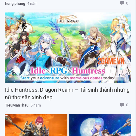
0
hung phung
4 năm
Idle Huntress: Dragon Realm – Tái sinh thành những
nữ thợ săn xinh đẹp
0
TieuManThau
5 năm