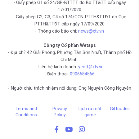
- Giấy phép G1 số 24/GP-BTTTT do Bộ TT&TT cấp ngày
17/01/2020
- Giấy phép G2, G3, G4 số 174/GCN-PTTH&TTĐT do Cục
PTTH&TTĐT cấp ngày 17/09/2020
- Thông cáo báo chí:
news@xtv.vn
Công ty Cổ phần Wetaps
- Địa chỉ: 42 Giải Phóng, Phường Tân Sơn Nhất, Thành phố Hồ
Chí Minh.
- Liên hệ kinh doanh:
yentt@xtv.vn
- Điện thoại:
0906684566
- Người chịu trách nhiệm nội dung: Ông Nguyễn Công Nguyên
Terms and
Privacy
Lịch ra mắt
Giftcodes
Conditions
Policy
game