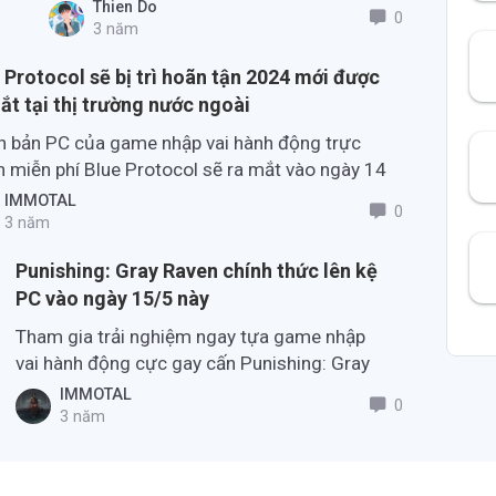
nhiều tuần vừa qua.
Thien Do
0
3 năm
 Protocol sẽ bị trì hoãn tận 2024 mới được
ắt tại thị trường nước ngoài
n bản PC của game nhập vai hành động trực
n miễn phí Blue Protocol sẽ ra mắt vào ngày 14
g 6 tại Nhật Bản nhưng sẽ bị hoãn phát hành ở
IMMOTAL
0
 tây sang năm 2024
3 năm
Punishing: Gray Raven chính thức lên kệ
PC vào ngày 15/5 này
Tham gia trải nghiệm ngay tựa game nhập
vai hành động cực gay cấn Punishing: Gray
Raven trên PC vào ngày 15/05/2023
IMMOTAL
0
3 năm