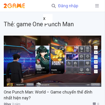
Đăng nhập
X
Thẻ:
game One Punch Man
One Punch Man: World – Game chuyển thể đỉnh
nhất hiện nay?
0
DDuy
3 năm